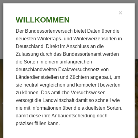
×
WILLKOMMEN
Der Bundessortenversuch bietet Daten über die
neuesten Winterraps- und Winterweizensorten in
Deutschland. Direkt im Anschluss an die
Zulassung durch das Bundessortenamt werden
die Sorten in einem umfangreichen
Previous
N
deutschlandweiten Exaktversuchsnetz von
BSV Winterweizen
Länderdienststellen und Züchtern angebaut, um
Vertreter der deutschen Winterweizenzüchter haben
sie neutral vergleichen und kompetent bewerten
gemeinsam mit den Länderdienststellen und dem
zu können. Das amtliche Versuchswesen
Verband deutscher Landwirtschaftskammern e. V.
versorgt die Landwirtschaft damit so schnell wie
2016 den Bundessortenversuch (BSV) Winterweizen
nie mit Informationen über die aktuellsten Sorten,
gestartet, um der Landwirtschaft frühzeitig
damit diese ihre Anbauentscheidung noch
Informationen zum Anbau und zu den Eigenschaften
präziser fällen kann.
neuer Sorten für den Anbau zugänglich zu machen.
[Mehr dazu]