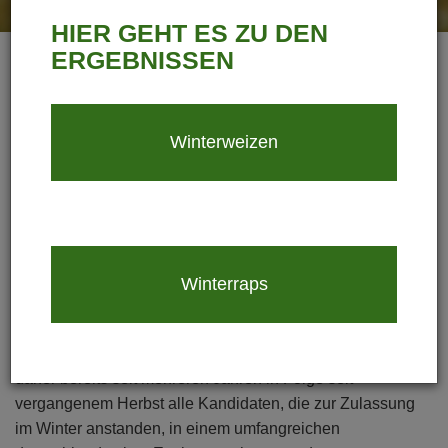
HIER GEHT ES ZU DEN
ERGEBNISSEN
BUNDESSORTENVERSUCH
WINTERWEIZEN (BSV)
Die Pflanzenzüchtung entwickelt systematisch neue,
Winterweizen
leistungsstarke Sorten. Diese vereinen optimierte Ertrags-,
Qualitäts- und Resistenzeigenschaften in sich. Alle neu
zugelassenen Sorten haben ihre Überlegenheit gegenüber
allen zugelassenen Sorten, und besonders im Vergleich zu
Neuzüchtungen anderer Züchter bereits bewiesen. Damit
der genetische Fortschritt rasch auf dem Acker ankommt,
Winterraps
ist eine neutrale und durchgängige Prüfung der neuen
Sorten auch nach der Zulassung unerlässlich.
In allen relevanten deutschen Anbaugebieten wachsen
daher bereits seit mehreren Jahren in Folge seit
vergangenem Herbst alle Kandidaten, die zur Zulassung
im Winter anstanden, in einem umfangreichen